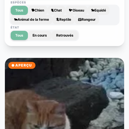
ESPÈCES
Tous
🐕
Chien
🐈
Chat
🐦
Oiseau
🐎
Equidé
🐄
Animal de la ferme
🦎
Reptile
🐹
Rongeur
ÉTAT
Tous
En cours
Retrouvés
APERÇU