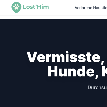
Verlorene Haustie
Vermisste,
Hunde, K
Durchsuc