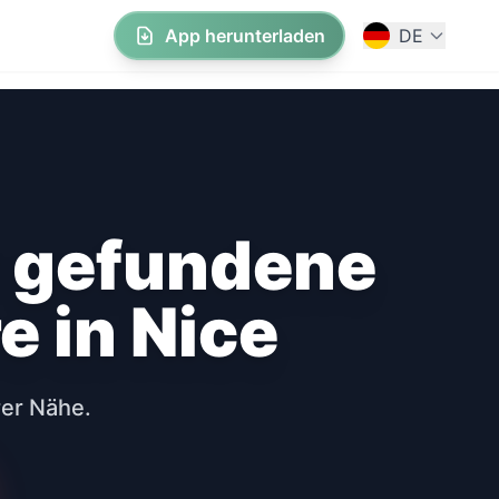
App herunterladen
DE
r gefundene
e in Nice
rer Nähe.