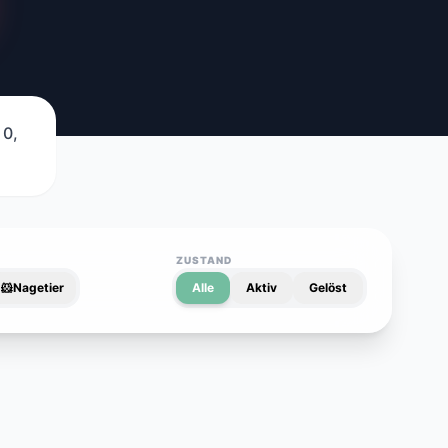
 0,
ZUSTAND
🐹
Nagetier
Alle
Aktiv
Gelöst