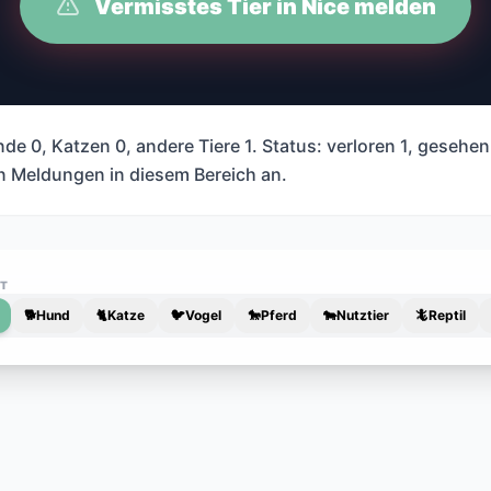
Vermisstes Tier in Nice melden
de 0, Katzen 0, andere Tiere 1. Status: verloren 1, gesehen
en Meldungen in diesem Bereich an.
RT
🐕
Hund
🐈
Katze
🐦
Vogel
🐎
Pferd
🐄
Nutztier
🦎
Reptil